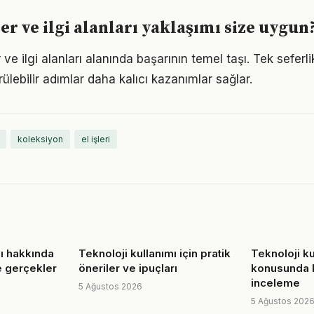
er ve ilgi alanları yaklaşımı size uygun
r ve ilgi alanları alanında başarının temel taşı. Tek seferl
ülebilir adımlar daha kalıcı kazanımlar sağlar.
koleksiyon
el işleri
ı hakkında
Teknoloji kullanımı için pratik
Teknoloji ku
e gerçekler
öneriler ve ipuçları
konusunda k
inceleme
5 Ağustos 2026
5 Ağustos 202