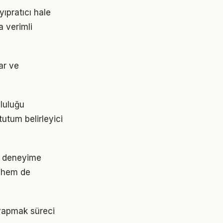
ıpratıcı hale
a verimli
ar ve
mluluğu
tutum belirleyici
ir deneyime
 hem de
 yapmak süreci