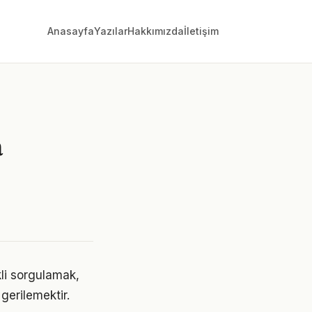
Anasayfa
Yazılar
Hakkımızda
İletişim
a
kli sorgulamak,
gerilemektir.