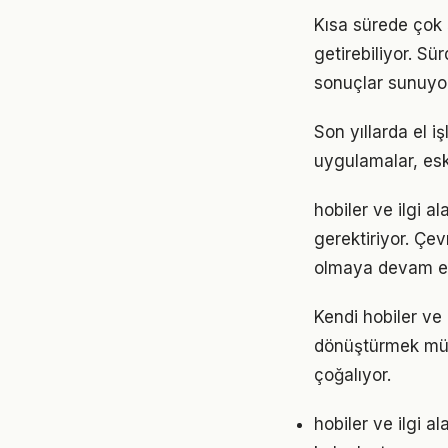
Kısa sürede çok ş
getirebiliyor. S
sonuçlar sunuyor
Son yıllarda el i
uygulamalar, eski
hobiler ve ilgi a
gerektiriyor. Çev
olmaya devam ed
Kendi hobiler ve
dönüştürmek müm
çoğalıyor.
hobiler ve ilgi 