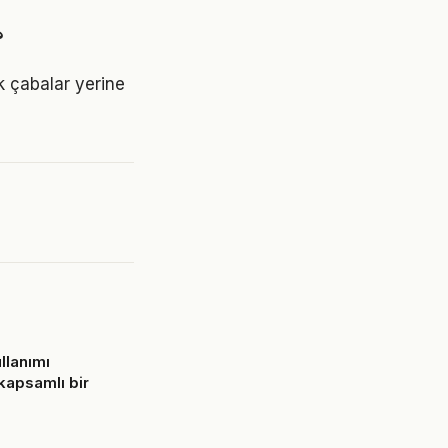
?
ik çabalar yerine
llanımı
apsamlı bir
6