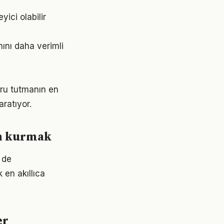
yici olabilir
nını daha verimli
ğru tutmanın en
aratıyor.
en kurmak
i de
 en akıllıca
er