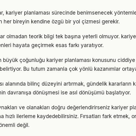
ıklar, kariyer planlaması sürecinde benimsenecek yönteml
n her bireyin kendine özgü bir yol çizmesi gerekir.
ar olmadan teorik bilgi tek başına yeterli olmuyor. kariy
enleri hayata geçirmek esas farkı yaratıyor.
rın büyük çoğunluğu kariyer planlaması konusunu ciddiye 
ı belirtiyor. Bu tutum zamanla çok yönlü kazanımlar ortay
ı alanında bilinç düzeyini artırmak, gündelik kararların k
ginin davranışa dönüşmesi ise asıl dönüşümü başlatıyor.
nakları ve olanakları doğru değerlendirirseniz kariyer p
 hızlı ilerleme kaydedebilirsiniz. Fırsatları fark etmek, on
nemli değil.