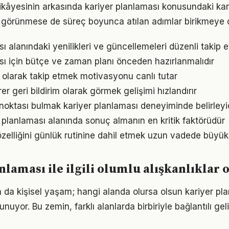
ikâyesinin arkasında kariyer planlaması konusundaki karar
görünmese de süreç boyunca atılan adımlar birikmeye 
ı alanındaki yenilikleri ve güncellemeleri düzenli takip 
sı için bütçe ve zaman planı önceden hazırlanmalıdır
l olarak takip etmek motivasyonu canlı tutar
irer geri bildirim olarak görmek gelişimi hızlandırır
 noktası bulmak kariyer planlaması deneyiminde belirleyici
er planlaması alanında sonuç almanın en kritik faktörüdür
özelliğini günlük rutinine dahil etmek uzun vadede büyük 
nlaması ile ilgili olumlu alışkanlıklar
a da kişisel yaşam; hangi alanda olursa olsun kariyer pla
unuyor. Bu zemin, farklı alanlarda birbiriyle bağlantılı gel