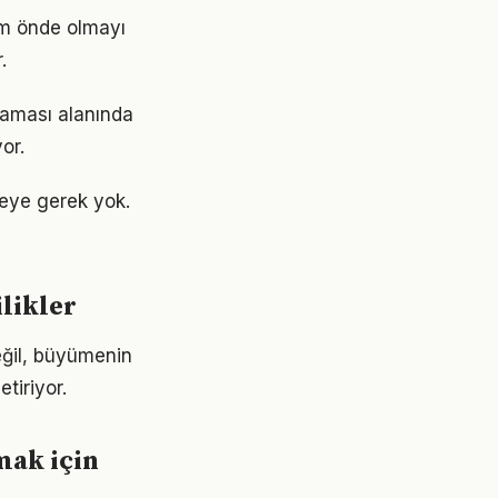
ım önde olmayı
.
nlaması alanında
or.
eye gerek yok.
likler
eğil, büyümenin
tiriyor.
mak için