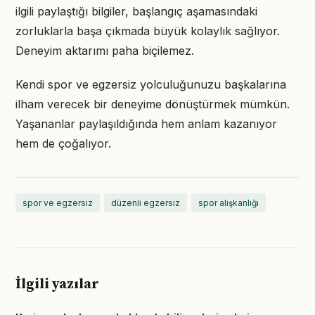
ilgili paylaştığı bilgiler, başlangıç aşamasındaki
zorluklarla başa çıkmada büyük kolaylık sağlıyor.
Deneyim aktarımı paha biçilemez.
Kendi spor ve egzersiz yolculuğunuzu başkalarına
ilham verecek bir deneyime dönüştürmek mümkün.
Yaşananlar paylaşıldığında hem anlam kazanıyor
hem de çoğalıyor.
spor ve egzersiz
düzenli egzersiz
spor alışkanlığı
İlgili yazılar