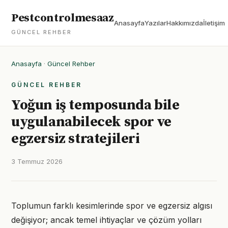
Pestcontrolmesaaz
Anasayfa
Yazılar
Hakkımızda
İletişim
GÜNCEL REHBER
Anasayfa
·
Güncel Rehber
GÜNCEL REHBER
Yoğun iş temposunda bile
uygulanabilecek spor ve
egzersiz stratejileri
3 Temmuz 2026
Toplumun farklı kesimlerinde spor ve egzersiz algısı
değişiyor; ancak temel ihtiyaçlar ve çözüm yolları